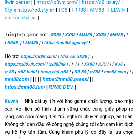
llwin center
| |
https://o8vm.com/
|
https://o8.luxury/
|
Style https://o8.style/
| |
O8
| |
RR88
|
MM88
| |
LLWIN
|
soi kèo nhà cái
|
Tổng hợp game hot:
RR88
|
XX88
|
MM88
|
XX88
|
MM88
| |
|
RR88
|
|
MM88
|
|
https://mm88.agency/
|
Hỗ trợ:
https://rr88it.com/
|
Nhà cái XX88
| |
https://xx88.uk.com/
|
xx88link
| | | | | |
XX88
|
KJC
| |
|
KJC
|
rr.88
|
rr88 build
|
trang chủ rr88
| |
RR 88
|
rr888
|
mm88.com
|
| |
mm88com
| | | | |
https://mm88.press/
| |
https://mm88.fun/
|
RR88 DEV
|
Kuwin
– Nhà cái uy tín với kho game chất lượng, bảo mật
cao. Với lịch sử hình thành vững chắc cùng giấy phép rõ
ràng, sân chơi mang đến trải nghiệm chuyên nghiệp, an toàn.
Không chỉ dẫn đầu về công nghệ, chúng tôi còn cam kết dịch
vụ hỗ trợ tận tâm. Cùng khám phá lý do đây là lựa chọn