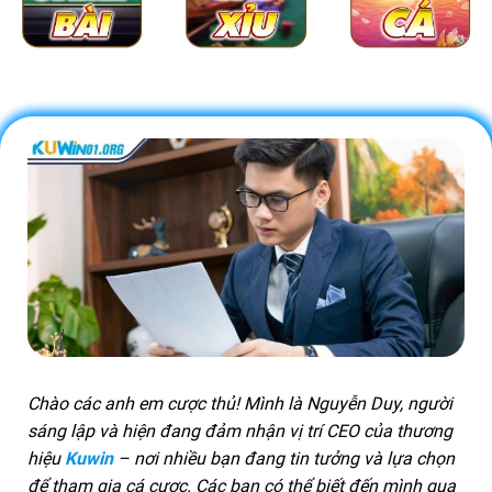
Chào các anh em cược thủ! Mình là Nguyễn Duy, người
sáng lập và hiện đang đảm nhận vị trí CEO của thương
hiệu
Kuwin
– nơi nhiều bạn đang tin tưởng và lựa chọn
để tham gia cá cược. Các bạn có thể biết đến mình qua