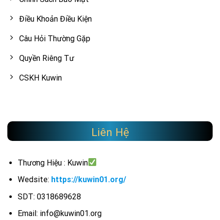
Điều Khoản Điều Kiện
Câu Hỏi Thường Gặp
Quyền Riêng Tư
CSKH Kuwin
Liên Hệ
Thương Hiệu : Kuwin
Wedsite:
https://kuwin01.org/
SDT: 0318689628
Email:
info@kuwin01.org