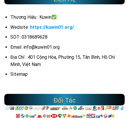
Thương Hiệu : Kuwin
Wedsite:
https://kuwin01.org/
SDT: 0318689628
Email:
info@kuwin01.org
Địa Chỉ : 401 Cộng Hòa, Phường 15, Tân Bình, Hồ Chí
Minh, Việt Nam
Sitemap
Đối Tác