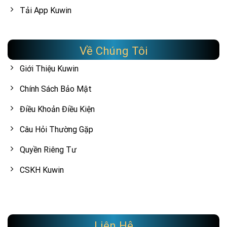
Tải App Kuwin
Về Chúng Tôi
Giới Thiệu Kuwin
Chính Sách Bảo Mật
Điều Khoản Điều Kiện
Câu Hỏi Thường Gặp
Quyền Riêng Tư
CSKH Kuwin
Liên Hệ