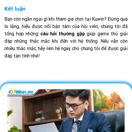
Kết luận
Bạn còn ngần ngại gì khi tham gia chơi tại Kuwin? Đừng quá
lo lắng, hiểu được nổi bận tâm của hội viên, chúng tôi đã
tổng hợp những
câu hỏi thường gặp
giúp game thủ giải
đáp những thắc mắc khi đến với hệ thống. Nếu vẫn còn
nhiều thắc mắc, hãy liên hệ ngay cho chúng tôi để được giải
đáp tận tình nhé!