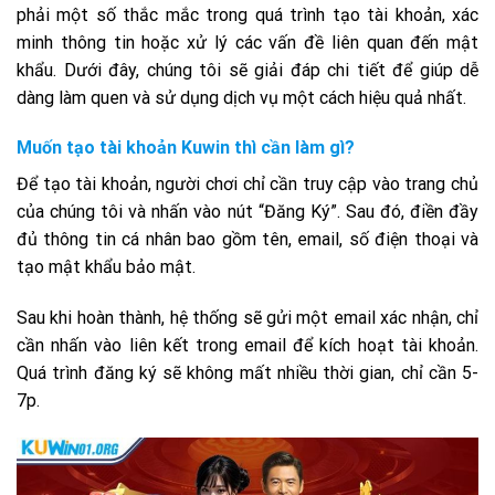
phải một số thắc mắc trong quá trình tạo tài khoản, xác
minh thông tin hoặc xử lý các vấn đề liên quan đến mật
khẩu. Dưới đây, chúng tôi sẽ giải đáp chi tiết để giúp dễ
dàng làm quen và sử dụng dịch vụ một cách hiệu quả nhất.
Muốn tạo tài khoản Kuwin thì cần làm gì?
Để tạo tài khoản, người chơi chỉ cần truy cập vào trang chủ
của chúng tôi và nhấn vào nút “Đăng Ký”. Sau đó, điền đầy
đủ thông tin cá nhân bao gồm tên, email, số điện thoại và
tạo mật khẩu bảo mật.
Sau khi hoàn thành, hệ thống sẽ gửi một email xác nhận, chỉ
cần nhấn vào liên kết trong email để kích hoạt tài khoản.
Quá trình đăng ký sẽ không mất nhiều thời gian, chỉ cần 5-
7p.