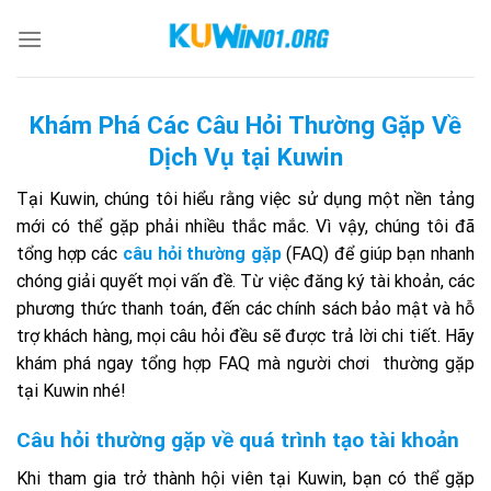
Skip
to
content
Khám Phá Các Câu Hỏi Thường Gặp Về
Dịch Vụ tại Kuwin
Tại Kuwin, chúng tôi hiểu rằng việc sử dụng một nền tảng
mới có thể gặp phải nhiều thắc mắc. Vì vậy, chúng tôi đã
tổng hợp các
câu hỏi thường gặp
(FAQ) để giúp bạn nhanh
chóng giải quyết mọi vấn đề. Từ việc đăng ký tài khoản, các
phương thức thanh toán, đến các chính sách bảo mật và hỗ
trợ khách hàng, mọi câu hỏi đều sẽ được trả lời chi tiết. Hãy
khám phá ngay tổng hợp FAQ mà người chơi thường gặp
tại Kuwin nhé!
Câu hỏi thường gặp về quá trình tạo tài khoản
Khi tham gia trở thành hội viên tại Kuwin, bạn có thể gặp