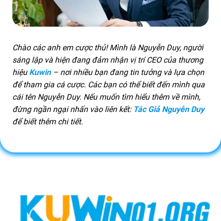
Chào các anh em cược thủ! Mình là Nguyễn Duy, người
sáng lập và hiện đang đảm nhận vị trí CEO của thương
hiệu
Kuwin
– nơi nhiều bạn đang tin tưởng và lựa chọn
để tham gia cá cược. Các bạn có thể biết đến mình qua
cái tên Nguyễn Duy. Nếu muốn tìm hiểu thêm về mình,
đừng ngần ngại nhấn vào liên kết:
Tác Giả Nguyễn Duy
để biết thêm chi tiết.