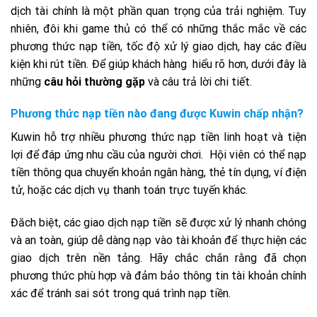
dịch tài chính là một phần quan trọng của trải nghiệm. Tuy
nhiên, đôi khi game thủ có thể có những thắc mắc về các
phương thức nạp tiền, tốc độ xử lý giao dịch, hay các điều
kiện khi rút tiền. Để giúp khách hàng hiểu rõ hơn, dưới đây là
những
câu hỏi thường gặp
và câu trả lời chi tiết.
Phương thức nạp tiền nào đang được Kuwin chấp nhận?
Kuwin hỗ trợ nhiều phương thức nạp tiền linh hoạt và tiện
lợi để đáp ứng nhu cầu của người chơi. Hội viên có thể nạp
tiền thông qua chuyển khoản ngân hàng, thẻ tín dụng, ví điện
tử, hoặc các dịch vụ thanh toán trực tuyến khác.
Đăch biệt, các giao dịch nạp tiền sẽ được xử lý nhanh chóng
và an toàn, giúp dễ dàng nạp vào tài khoản để thực hiện các
giao dịch trên nền tảng. Hãy chắc chắn rằng đã chọn
phương thức phù hợp và đảm bảo thông tin tài khoản chính
xác để tránh sai sót trong quá trình nạp tiền.