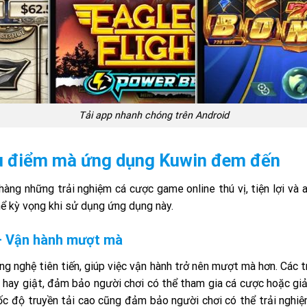
Tải app nhanh chóng trên Android
u điểm mà ứng dụng Kuwin đem đến
ng những trải nghiệm cá cược game online thú vị, tiện lợi và 
hể kỳ vọng khi sử dụng ứng dụng này.
 – Vận hành mượt mà
ng nghệ tiên tiến, giúp việc vận hành trở nên mượt mà hơn. Các t
g hay giật, đảm bảo người chơi có thể tham gia cá cược hoặc giải
ốc độ truyền tải cao cũng đảm bảo người chơi có thể trải nghi