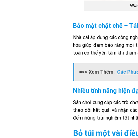
Nhà 
Bảo mật chặt chẽ – Tả
Nhà cái áp dụng các công ngh
hóa giúp đảm bảo rằng mọi th
toàn có thể yên tâm khi tham g
=>> Xem Thêm:
Các Phươ
Nhiều tính năng hiện đạ
Sân chơi cung cấp các trò chơi
theo dõi kết quả, và nhận cá
đến những trải nghiệm tốt nhấ
Bỏ túi một vài điề