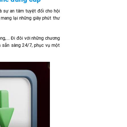
và sự an tâm tuyệt đối cho hội
t mang lại những giây phút thư
ng,…. Đi đôi với những chương
ôn sẵn sàng 24/7, phục vụ một