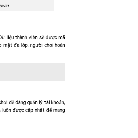
Kuwin
Dữ liệu thành viên sẽ được mã
o mật đa lớp, người chơi hoàn
chơi dễ dàng quản lý tài khoản,
và luôn được cập nhật để mang