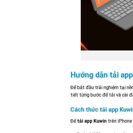
Hướng dẫn tải app
Để bắt đầu trải nghiệm tại nề
tiết từng bước để tải và cài đ
Cách thức tải app Kuwin
Để
tải app Kuwin
trên iPhone 