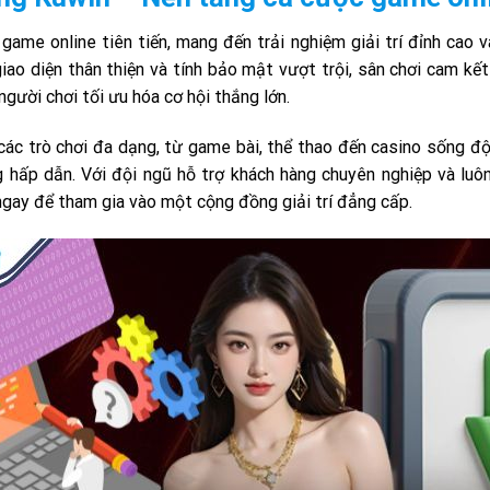
game online tiên tiến, mang đến trải nghiệm giải trí đỉnh cao 
 giao diện thân thiện và tính bảo mật vượt trội, sân chơi cam kế
người chơi tối ưu hóa cơ hội thắng lớn.
các trò chơi đa dạng, từ game bài, thể thao đến casino sống độ
g hấp dẫn. Với đội ngũ hỗ trợ khách hàng chuyên nghiệp và lu
gay để tham gia vào một cộng đồng giải trí đẳng cấp.