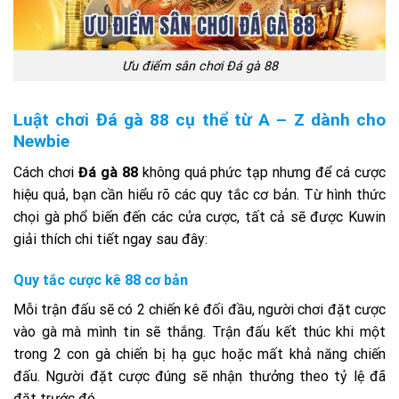
Ưu điểm sân chơi Đá gà 88
Luật chơi Đá gà 88 cụ thể từ A – Z dành cho
Newbie
Cách chơi
Đá gà 88
không quá phức tạp nhưng để cá cược
hiệu quả, bạn cần hiểu rõ các quy tắc cơ bản. Từ hình thức
chọi gà phổ biến đến các cửa cược, tất cả sẽ được Kuwin
giải thích chi tiết ngay sau đây:
Quy tắc cược kê 88 cơ bản
Mỗi trận đấu sẽ có 2 chiến kê đối đầu, người chơi đặt cược
vào gà mà mình tin sẽ thắng. Trận đấu kết thúc khi một
trong 2 con gà chiến bị hạ gục hoặc mất khả năng chiến
đấu. Người đặt cược đúng sẽ nhận thưởng theo tỷ lệ đã
đặt trước đó.