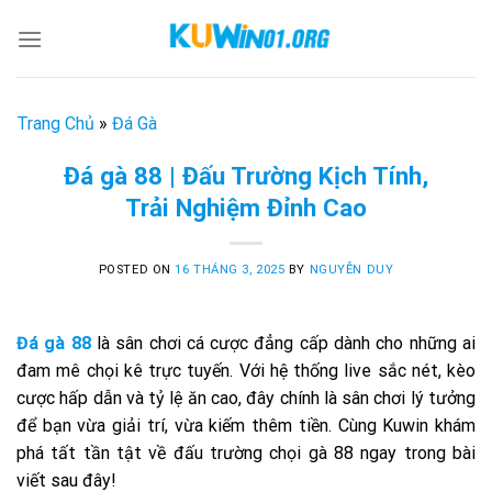
Skip
to
content
Trang Chủ
»
Đá Gà
Đá gà 88 | Đấu Trường Kịch Tính,
Trải Nghiệm Đỉnh Cao
POSTED ON
16 THÁNG 3, 2025
BY
NGUYỄN DUY
Đá gà 88
là sân chơi cá cược đẳng cấp dành cho những ai
đam mê chọi kê trực tuyến. Với hệ thống live sắc nét, kèo
cược hấp dẫn và tỷ lệ ăn cao, đây chính là sân chơi lý tưởng
để bạn vừa giải trí, vừa kiếm thêm tiền. Cùng Kuwin khám
phá tất tần tật về đấu trường chọi gà 88 ngay trong bài
viết sau đây!