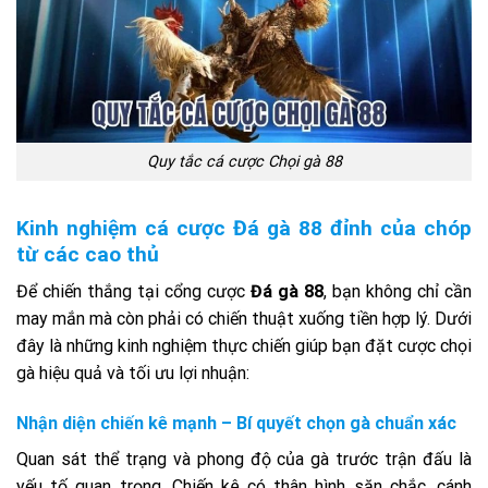
Quy tắc cá cược Chọi gà 88
Kinh nghiệm cá cược Đá gà 88 đỉnh của chóp
từ các cao thủ
Để chiến thắng tại cổng cược
Đá gà 88
, bạn không chỉ cần
may mắn mà còn phải có chiến thuật xuống tiền hợp lý. Dưới
đây là những kinh nghiệm thực chiến giúp bạn đặt cược chọi
gà hiệu quả và tối ưu lợi nhuận:
Nhận diện chiến kê mạnh – Bí quyết chọn gà chuẩn xác
Quan sát thể trạng và phong độ của gà trước trận đấu là
yếu tố quan trọng. Chiến kê có thân hình săn chắc, cánh