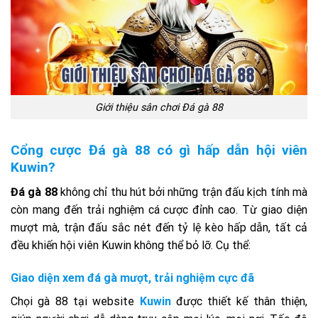
Giới thiệu sân chơi Đá gà 88
Cổng cược Đá gà 88 có gì hấp dẫn hội viên
Kuwin?
Đá gà 88
không chỉ thu hút bởi những trận đấu kịch tính mà
còn mang đến trải nghiệm cá cược đỉnh cao. Từ giao diện
mượt mà, trận đấu sắc nét đến tỷ lệ kèo hấp dẫn, tất cả
đều khiến hội viên Kuwin không thể bỏ lỡ. Cụ thể:
Giao diện xem đá gà mượt, trải nghiệm cực đã
Chọi gà 88 tại website
Kuwin
được thiết kế thân thiện,