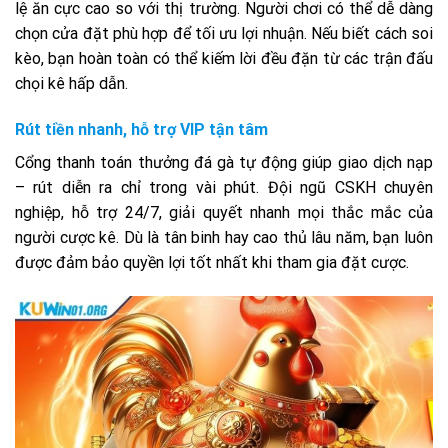
lệ ăn cực cao so với thị trường. Người chơi có thể dễ dàng
chọn cửa đặt phù hợp để tối ưu lợi nhuận. Nếu biết cách soi
kèo, bạn hoàn toàn có thể kiếm lời đều đặn từ các trận đấu
chọi kê hấp dẫn.
Rút tiền nhanh, hỗ trợ VIP tận tâm
Cổng thanh toán thưởng đá gà tự động giúp giao dịch nạp
– rút diễn ra chỉ trong vài phút. Đội ngũ CSKH chuyên
nghiệp, hỗ trợ 24/7, giải quyết nhanh mọi thắc mắc của
người cược kê. Dù là tân binh hay cao thủ lâu năm, bạn luôn
được đảm bảo quyền lợi tốt nhất khi tham gia đặt cược.