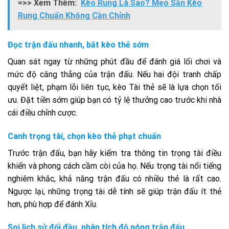
=>> Xem Thêm:
Kèo Rung Là Sao? Mẹo Săn Kèo
Rung Chuẩn Không Cần Chỉnh
Đọc trận đấu nhanh, bắt kèo thẻ sớm
Quan sát ngay từ những phút đầu để đánh giá lối chơi và
mức độ căng thẳng của trận đấu. Nếu hai đội tranh chấp
quyết liệt, phạm lỗi liên tục, kèo Tài thẻ sẽ là lựa chọn tối
ưu. Đặt tiền sớm giúp bạn có tỷ lệ thưởng cao trước khi nhà
cái điều chỉnh cược.
Canh trọng tài, chọn kèo thẻ phạt chuẩn
Trước trận đấu, bạn hãy kiểm tra thông tin trọng tài điều
khiển và phong cách cầm còi của họ. Nếu trọng tài nổi tiếng
nghiêm khắc, khả năng trận đấu có nhiều thẻ là rất cao.
Ngược lại, những trọng tài dễ tính sẽ giúp trận đấu ít thẻ
hơn, phù hợp để đánh Xỉu.
Soi lịch sử đối đầu, phân tích độ nóng trận đấu