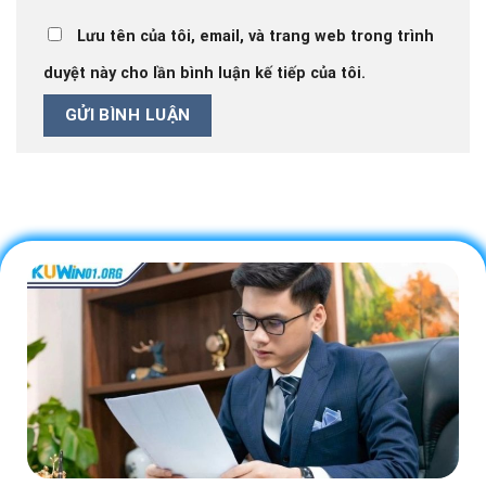
Lưu tên của tôi, email, và trang web trong trình
duyệt này cho lần bình luận kế tiếp của tôi.