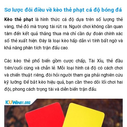
Sơ lược đôi điều về kèo thẻ phạt cá độ bóng đá
Kèo thẻ phạt
là hình thức cá độ dựa trên số lượng thẻ
vàng, thẻ đỏ mà trọng tài rút ra. Người chơi không cần quan
tâm đến kết quả thắng thua mà chỉ cần dự đoán chính xác
số thẻ xuất hiện. Đây là loại kèo hấp dẫn vì tính bất ngờ và
khả năng phân tích trận đấu cao.
Các kèo thẻ phổ biến gồm cược chấp, Tài Xỉu, thẻ đầu
tiên/cuối cùng và chẵn lẻ. Mỗi loại hình cá độ có cách chơi
và chiến thuật riêng, đòi hỏi người tham gia phải nghiên cứu
kỹ lưỡng. Để bắt kèo hiệu quả, bạn cần theo dõi lối chơi hai
đội, phong cách trọng tài và diễn biến trận đấu.