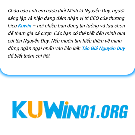
Chào các anh em cược thủ! Mình là Nguyễn Duy, người
sáng lập và hiện đang đảm nhận vị trí CEO của thương
hiệu
Kuwin
– nơi nhiều bạn đang tin tưởng và lựa chọn
để tham gia cá cược. Các bạn có thể biết đến mình qua
cái tên Nguyễn Duy. Nếu muốn tìm hiểu thêm về mình,
đừng ngần ngại nhấn vào liên kết:
Tác Giả Nguyễn Duy
để biết thêm chi tiết.