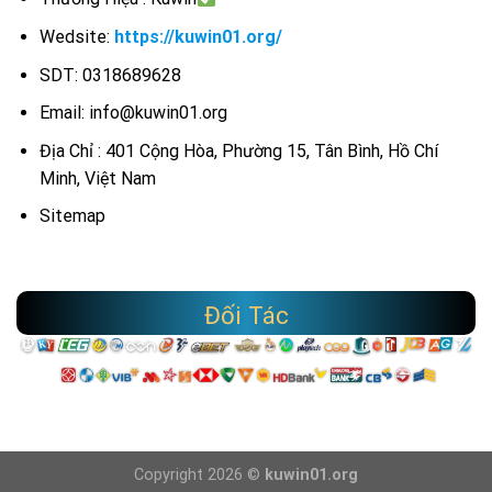
Wedsite:
https://kuwin01.org/
SDT: 0318689628
Email:
info@kuwin01.org
Địa Chỉ : 401 Cộng Hòa, Phường 15, Tân Bình, Hồ Chí
Minh, Việt Nam
Sitemap
Đối Tác
Copyright 2026 ©
kuwin01.org