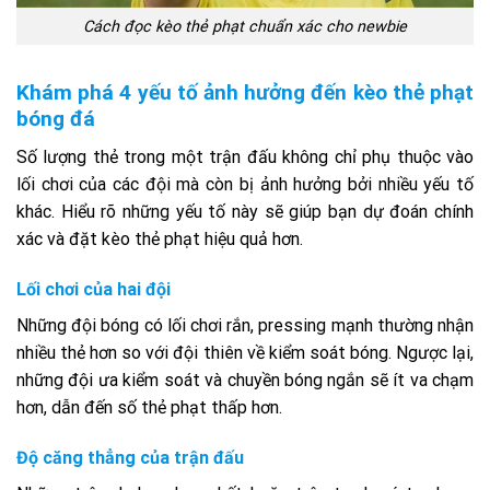
Cách đọc kèo thẻ phạt chuẩn xác cho newbie
Khám phá 4 yếu tố ảnh hưởng đến kèo thẻ phạt
bóng đá
Số lượng thẻ trong một trận đấu không chỉ phụ thuộc vào
lối chơi của các đội mà còn bị ảnh hưởng bởi nhiều yếu tố
khác. Hiểu rõ những yếu tố này sẽ giúp bạn dự đoán chính
xác và đặt kèo thẻ phạt hiệu quả hơn.
Lối chơi của hai đội
Những đội bóng có lối chơi rắn, pressing mạnh thường nhận
nhiều thẻ hơn so với đội thiên về kiểm soát bóng. Ngược lại,
những đội ưa kiểm soát và chuyền bóng ngắn sẽ ít va chạm
hơn, dẫn đến số thẻ phạt thấp hơn.
Độ căng thẳng của trận đấu