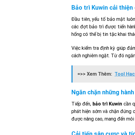
Bảo trì Kuwin cải thiện
Đầu tiên, yếu tố bảo mật luôn
các đợt bảo trì được tiến hàn
hổng có thể bị tin tặc khai thá
Việc kiểm tra định kỳ giúp đả
cách nghiêm ngặt. Từ đó ngăn 
=>> Xem Thêm:
Tool Hac
Ngăn chặn những hành v
Tiếp đến,
bảo trì Kuwin
cần q
phát hiện sớm và chặn đứng c
được nâng cao, mang đến môi t
Cải tiến sân cược và tí