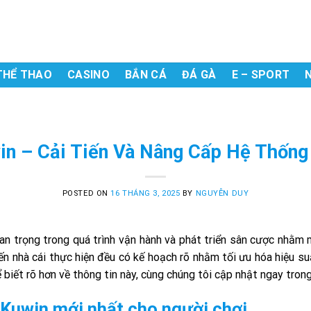
THỂ THAO
CASINO
BẮN CÁ
ĐÁ GÀ
E – SPORT
in – Cải Tiến Và Nâng Cấp Hệ Thốn
POSTED ON
16 THÁNG 3, 2025
BY
NGUYỄN DUY
n trọng trong quá trình vận hành và phát triển sân cược nhằm 
iến nhà cái thực hiện đều có kế hoạch rõ nhằm tối ưu hóa hiệu s
biết rõ hơn về thông tin này, cùng chúng tôi cập nhật ngay trong
 Kuwin mới nhất cho người chơi