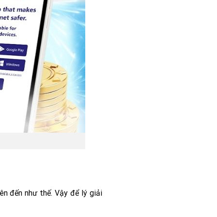
ên đến như thế. Vậy để lý giải