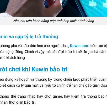
Nhà cái tiến hành nâng cấp tính hợp nhiều tính năng
ới và cập tỷ lệ trả thưởng
phong phú và hấp dẫn hơn cho người chơi,
Kuwin com
liên tục c
ủa cộng đồng. Chính vì vậy mà các đợt bảo trì sẽ được nhà cái t
 mê khách hàng.
ời chơi khi Kuwin bảo trì
eo đúng kế hoạch và thường kỳ trong chiến lược phát triển của n
biết cách xử lý qua một vài yếu tố chính để hạn chế gặp gián đoạ
 không thể đăng nhập hay chơi game, hãy kiểm tra thông báo 
hận thời gian bảo trì.