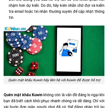
chậm hơn dự kiến. Do đó, hãy kiên nhẫn chờ đợi và kiểm
tra email hoặc tin nhắn thường xuyên để cập nhật thông
tin.
Quên mật khẩu Kuwin hãy liên hệ với Kuwin để được hỗ trợ
Quên mật khẩu Kuwin
không còn là vấn đề đáng lo ngại khi
bạn đã biết cách khôi phục nhanh chóng và dễ dàng. Chỉ với
vài bước đơn giản, người chơi đã có thể đăng nhập trở lại