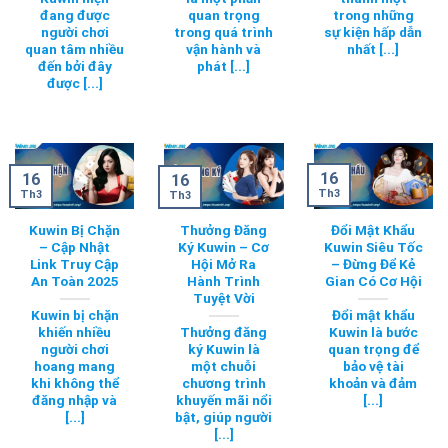
đang được
quan trọng
trong những
người chơi
trong quá trình
sự kiện hấp dẫn
quan tâm nhiều
vận hành và
nhất [...]
đến bởi đây
phát [...]
được [...]
16
16
16
Th3
Th3
Th3
Kuwin Bị Chặn
Thưởng Đăng
Đổi Mật Khẩu
– Cập Nhật
Ký Kuwin – Cơ
Kuwin Siêu Tốc
Link Truy Cập
Hội Mở Ra
– Đừng Để Kẻ
An Toàn 2025
Hành Trình
Gian Có Cơ Hội
Tuyệt Vời
Kuwin bị chặn
Đổi mật khẩu
khiến nhiều
Thưởng đăng
Kuwin là bước
người chơi
ký Kuwin là
quan trọng để
hoang mang
một chuỗi
bảo vệ tài
khi không thể
chương trình
khoản và đảm
đăng nhập và
khuyến mãi nổi
[...]
[...]
bật, giúp người
[...]