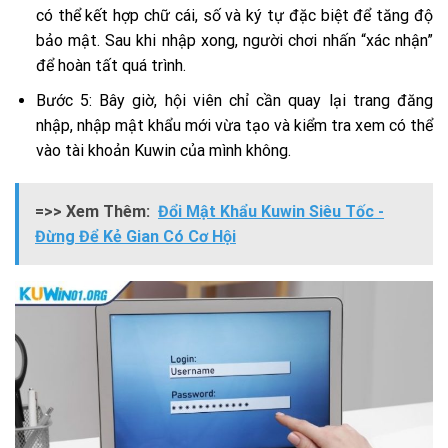
có thể kết hợp chữ cái, số và ký tự đặc biệt để tăng độ
bảo mật. Sau khi nhập xong, người chơi nhấn “xác nhận”
để hoàn tất quá trình.
Bước 5: Bây giờ, hội viên chỉ cần quay lại trang đăng
nhập, nhập mật khẩu mới vừa tạo và kiểm tra xem có thể
vào tài khoản Kuwin của mình không.
=>> Xem Thêm:
Đổi Mật Khẩu Kuwin Siêu Tốc -
Đừng Để Kẻ Gian Có Cơ Hội