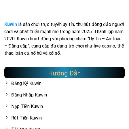
Kuwin
là sân chơi trực tuyến uy tín, thu hút đông đảo người
chơi và phát triển mạnh mẽ trong năm 2025. Thành lập năm
2020, Kuwin hoạt động với phương châm “Uy tín – An toàn
– Đẳng cấp”, cung cấp đa dạng trò chơi như live casino, thể
thao, bắn cá, nổ hũ và xổ số.
Hướng Dẫn
Đăng Ký Kuwin
Đăng Nhập Kuwin
Nạp Tiền Kuwin
Rút Tiền Kuwin