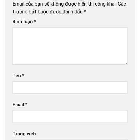
Email của bạn sẽ không được hiển thị công khai.
Các
trường bắt buộc được đánh dấu
*
Bình luận
*
Tên
*
Email
*
Trang web