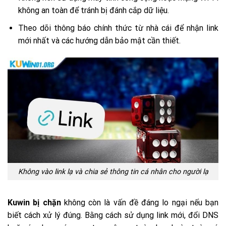
không an toàn để tránh bị đánh cắp dữ liệu.
Theo dõi thông báo chính thức từ nhà cái để nhận link
mới nhất và các hướng dẫn bảo mật cần thiết.
Không vào link lạ và chia sẻ thông tin cá nhân cho người lạ
Kuwin bị chặn
không còn là vấn đề đáng lo ngại nếu bạn
biết cách xử lý đúng. Bằng cách sử dụng link mới, đổi DNS