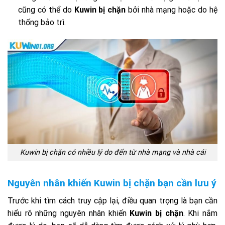
cũng có thể do
Kuwin bị chặn
bởi nhà mạng hoặc do hệ
thống bảo trì.
Kuwin bị chặn có nhiều lý do đến từ nhà mạng và nhà cái
Nguyên nhân khiến Kuwin bị chặn bạn cần lưu ý
Trước khi tìm cách truy cập lại, điều quan trọng là bạn cần
hiểu rõ những nguyên nhân khiến
Kuwin bị chặn
. Khi nắm