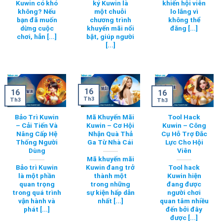
Kuwin có khó
ký Kuwin là
khiến hội viên
không? Nếu
một chuỗi
lo lắng vì
bạn đã muốn
chương trình
không thể
dừng cuộc
khuyến mãi nổi
đăng [...]
chơi, hẳn [...]
bật, giúp người
[...]
16
16
16
Th3
Th3
Th3
Bảo Trì Kuwin
Mã Khuyến Mãi
Tool Hack
– Cải Tiến Và
Kuwin – Cơ Hội
Kuwin – Công
Nâng Cấp Hệ
Nhận Quà Thả
Cụ Hỗ Trợ Đắc
Thống Người
Ga Từ Nhà Cái
Lực Cho Hội
Dùng
Viên
Mã khuyến mãi
Bảo trì Kuwin
Kuwin đang trở
Tool hack
là một phần
thành một
Kuwin hiện
quan trọng
trong những
đang được
trong quá trình
sự kiện hấp dẫn
người chơi
vận hành và
nhất [...]
quan tâm nhiều
phát [...]
đến bởi đây
được [...]