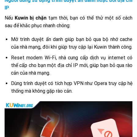
Người dùng sử dụng trình duyệt ẩn danh hoặc đổi địa chỉ
IP
Nếu
Kuwin bị chặn
tạm thời, bạn có thể thử một số cách
sau để khắc phục nhanh chóng:
Mở trình duyệt ẩn danh giúp bạn bỏ qua bộ nhớ cache
của nhà mạng, đôi khi giúp truy cập lại Kuwin thành công.
Reset modem Wi-Fi, nhà cung cấp dịch vụ internet có
thể cấp cho bạn một địa chỉ IP mới, giúp bạn bỏ qua rào
cản của nhà mạng.
Dùng trình duyệt có tích hợp VPN như Opera truy cập hệ
thống mà không gặp rào cản.