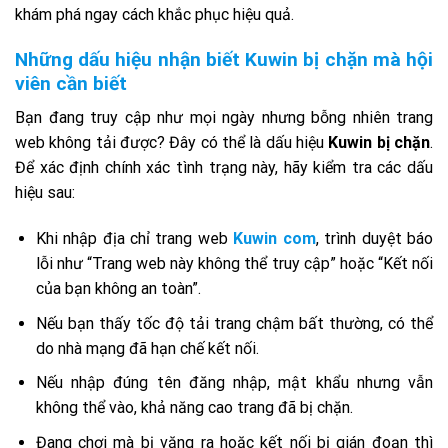
khám phá ngay cách khắc phục hiệu quả.
Những dấu hiệu nhận biết Kuwin bị chặn mà hội
viên cần biết
Bạn đang truy cập như mọi ngày nhưng bỗng nhiên trang
web không tải được? Đây có thể là dấu hiệu
Kuwin bị chặn
.
Để xác định chính xác tình trạng này, hãy kiểm tra các dấu
hiệu sau:
Khi nhập địa chỉ trang web
Kuwin com
, trình duyệt báo
lỗi như “Trang web này không thể truy cập” hoặc “Kết nối
của bạn không an toàn”.
Nếu bạn thấy tốc độ tải trang chậm bất thường, có thể
do nhà mạng đã hạn chế kết nối.
Nếu nhập đúng tên đăng nhập, mật khẩu nhưng vẫn
không thể vào, khả năng cao trang đã bị chặn.
Đang chơi mà bị văng ra hoặc kết nối bị gián đoạn thì