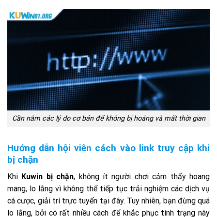
Cần nắm các lý do cơ bản để không bị hoảng và mất thời gian
Hướng dẫn hội viên cách vào link truy cập khi
bị chặn
Khi
Kuwin bị chặn
, không ít người chơi cảm thấy hoang
mang, lo lắng vì không thể tiếp tục trải nghiệm các dịch vụ
cá cược, giải trí trực tuyến tại đây. Tuy nhiên, bạn đừng quá
lo lắng, bởi có rất nhiều cách để khắc phục tình trạng này